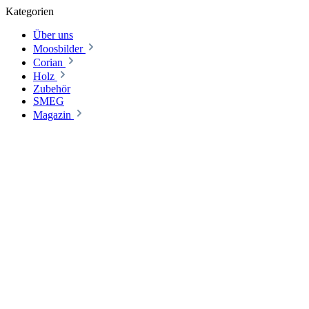
Kategorien
Über uns
Moosbilder
Corian
Holz
Zubehör
SMEG
Magazin