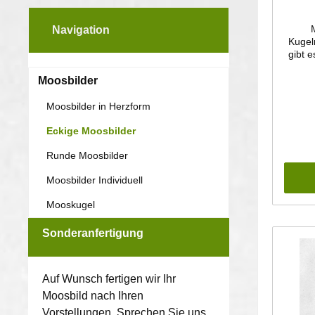
Navigation
Kugel
gibt 
und F
1
Moosbilder
Kugel
re
Moosbilder in Herzform
B
Wohnz
Eckige Moosbilder
Grö
Runde Moosbilder
schl
Wand g
Moosbilder Individuell
der 
Mooskugel
Natu
un
Räume
Sonderanfertigung
Bitt
Sonne
Auf Wunsch fertigen wir Ihr
ve
nat
Moosbild nach Ihren
F
Vorstellungen. Sprechen Sie uns